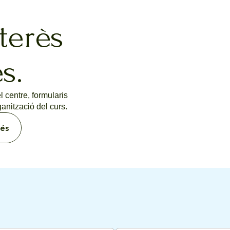
terès
s.
 centre, formularis
ganització del curs.
rés