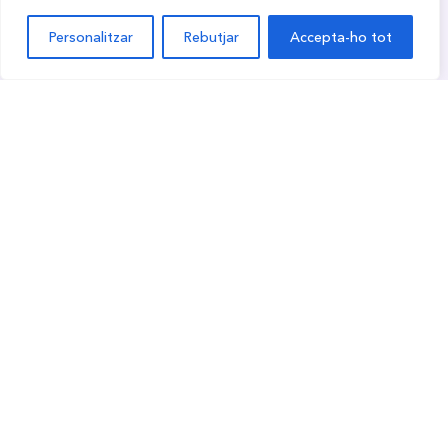
Personalitzar
Rebutjar
Accepta-ho tot
Mirada crítica i reflexiva
Hàbits i rutines
El nostre dia a dia parteix de la quotidianitat.
Treball conjunt amb les famílies